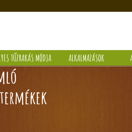
LYES TŰZRAKÁS MÓDJA
ALKALMAZÁSOK
omló
 termékek