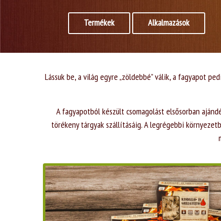
Termékek
Alkalmazások
Lássuk be, a világ egyre „zöldebbé” válik, a fagyapot p
A fagyapotból készült csomagolást elsősorban ajándé
törékeny tárgyak szállításáig. A legrégebbi környeze