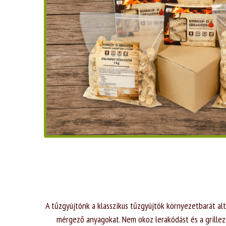
A tűzgyújtónk a klasszikus tűzgyújtók környezetbarát al
mérgező anyagokat. Nem okoz lerakódást és a grilleze