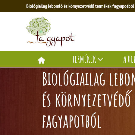
Biológiailag lebomló és környezetvédő termékek fagyapotból
TERMÉKEK
A HE
Biológiailag leb
és környezetvédő
fagyapotból