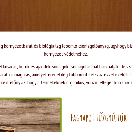
edig környezetbarát és biológiailag lebomló csomagolóanyag, úgyhogy biz
környezet védelméhez.
kkosarak, borok és ajándékcsomagok csomagolásánál használják, de szá
tbarát csomagolás, amelyet eredetileg több mint kétszáz évvel ezelőtt 
másik előny az, hogy a termékeknek organikus, vonzó jelleget kölcsönöz
Fagyapot tűzgyújtók