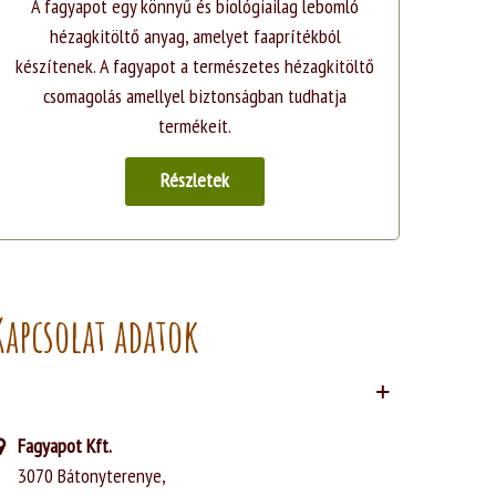
A fagyapot egy könnyű és biológiailag lebomló
hézagkitöltő anyag, amelyet faaprítékból
készítenek. A fagyapot a természetes hézagkitöltő
csomagolás amellyel biztonságban tudhatja
termékeit.
Részletek
Kapcsolat adatok
Fagyapot Kft.
3070 Bátonyterenye,