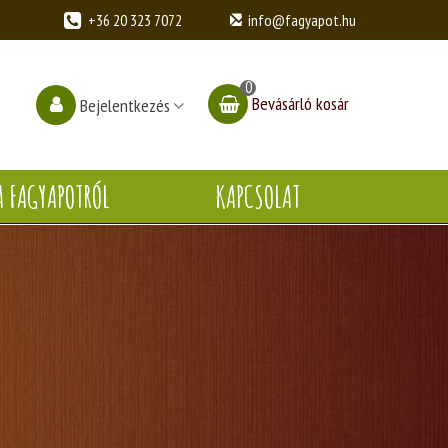
+36 20 323 7072
info@fagyapot.hu
0
Bevásárló kosár
Bejelentkezés
A FAGYAPOTRÓL
KAPCSOLAT