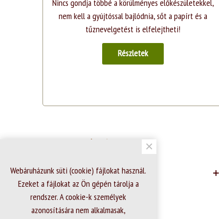
Nincs gondja többé a körülményes előkészületekkel,
nem kell a gyújtóssal bajlódnia, sőt a papírt és a
tűznevelgetést is elfelejtheti!
Részletek
Információk
×
Webáruházunk süti (cookie) fájlokat használ.
Ezeket a fájlokat az Ön gépén tárolja a
rendszer. A cookie-k személyek
Adatvédelmi nyilatkozat
azonosítására nem alkalmasak,
Felhasználási feltételek