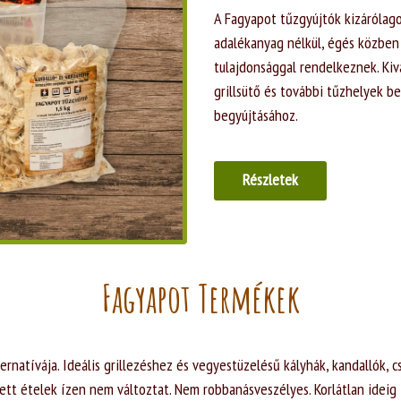
A Fagyapot tűzgyújtók kizárólag
adalékanyag nélkül, égés közben
tulajdonsággal rendelkeznek. Kivá
grillsütő és további tűzhelyek b
begyújtásához.
Részletek
Fagyapot Termékek
ternatívája. Ideális grillezéshez és vegyestüzelésű kályhák, kandallók,
tt ételek ízen nem változtat. Nem robbanásveszélyes. Korlátlan ideig 