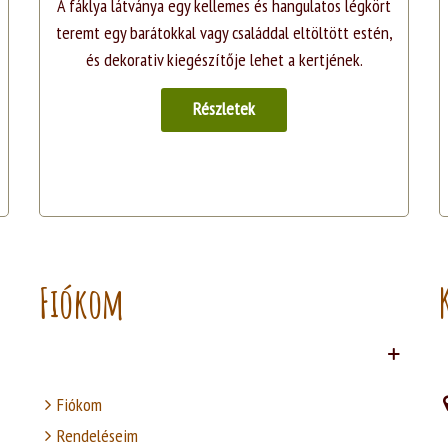
A fáklya látványa egy kellemes és hangulatos légkört
teremt egy barátokkal vagy családdal eltöltött estén,
és dekorativ kiegészítője lehet a kertjének.
Részletek
Fiókom
Fiókom
Rendeléseim