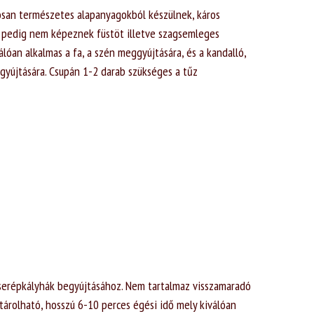
osan természetes alapanyagokból készülnek, káros
 pedig nem képeznek füstöt illetve szagsemleges
lóan alkalmas a fa, a szén meggyújtására, és a kandalló,
egyújtására. Csupán 1-2 darab szükséges a tűz
 cserépkályhák begyújtásához. Nem tartalmaz visszamaradó
tárolható, hosszú 6-10 perces égési idő mely kiválóan