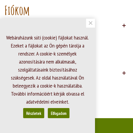
Fiókom
×
Webáruházunk süti (cookie) fájlokat használ.
Ezeket a fájlokat az Ön gépén tárolja a
Kapcsolat adatok
rendszer. A cookie-k személyek
azonosítására nem alkalmasak,
szolgáltatásaink biztosításához
szükségesek. Az oldal használatával Ön
beleegyezik a cookie-k használatába.
További információért kérjük olvassa el
© 2026 - Ecommerce software by PrestaShop™
adatvédelmi elveinket.
Részletek
Elfogadom
Elejére