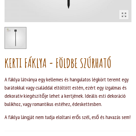
KERTI FÁKLYA - FÖLDBE SZÚRHATÓ
A fáklya látványa egy kellemes és hangulatos légkört teremt egy
barátokkal vagy családdal eltöltött estén, ezért egy izgalmas és
dekorativ kiegészítője lehet a kertjének. Ideális esti dekoráció
bulikhoz, vagy romantikus estéhez, édeskettesben.
A fáklya lángját nem tudja eloltani erős szél, eső és havazás sem!