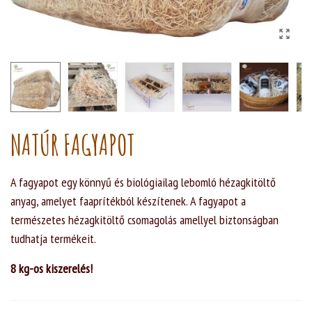
NATÚR FAGYAPOT
A fagyapot egy könnyű és biológiailag lebomló hézagkitöltő
anyag, amelyet faaprítékból készítenek. A fagyapot a
természetes hézagkitöltő csomagolás amellyel biztonságban
tudhatja termékeit.
8 kg-os kiszerelés!