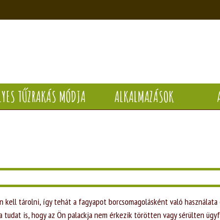
LYES TŰZRAKÁS MÓDJA
ALKALMAZÁSOK
kell tárolni, így tehát a fagyapot borcsomagolásként való használata
 a tudat is, hogy az Ön palackja nem érkezik törötten vagy sérülten ügy