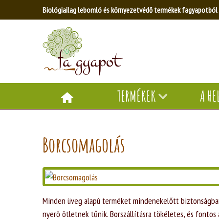
Biológiailag lebomló és környezetvédő termékek fagyapotból
TERMÉKEK
A HE
Borcsomagolás
Minden üveg alapú terméket mindenekelőtt biztonságban 
nyerő ötletnek tűnik. Borszállításra tökéletes, és fontos