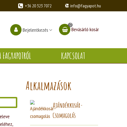
+36 20 323 7072
info@fagyapot.hu
0
Bevásárló kosár
Bejelentkezés
A FAGYAPOTRÓL
KAPCSOLAT
Alkalmazások
Ajándékkosár-
Csomagolás
 eleve
feléhez,