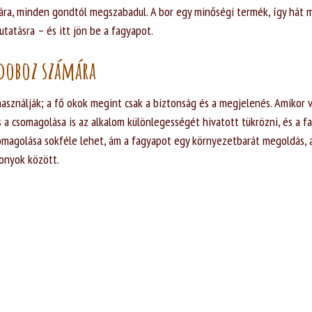
ára, minden gondtól megszabadul. A bor egy minőségi termék, így hát 
atásra – és itt jön be a fagyapot.
kdoboz számára
asználják; a fő okok megint csak a biztonság és a megjelenés. Amikor v
s a csomagolása is az alkalom különlegességét hivatott tükrözni, és a f
somagolása sokféle lehet, ám a fagyapot egy környezetbarát megoldás, 
onyok között.