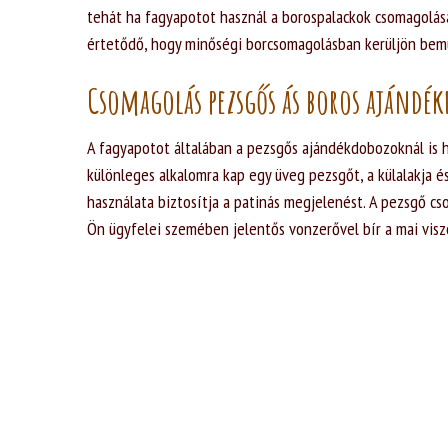
tehát ha fagyapotot használ a borospalackok csomagolás
értetődő, hogy minőségi borcsomagolásban kerüljön bemut
Csomagolás pezsgős ás boros ajándé
A fagyapotot általában a pezsgős ajándékdobozoknál is h
különleges alkalomra kap egy üveg pezsgőt, a külalakja é
használata biztosítja a patinás megjelenést. A pezsgő c
Ön ügyfelei szemében jelentős vonzerővel bír a mai visz