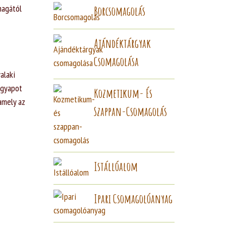
magától
Borcsomagolás
Ajándéktárgyak
Csomagolása
alaki
agyapot
Kozmetikum- És
amely az
Szappan-Csomagolás
Istállóalom
Ipari Csomagolóanyag