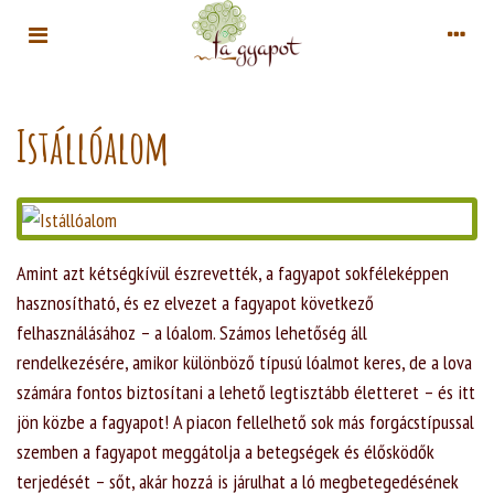
Istállóalom
Amint azt kétségkívül észrevették, a fagyapot sokféleképpen
hasznosítható, és ez elvezet a fagyapot következő
felhasználásához – a lóalom. Számos lehetőség áll
rendelkezésére, amikor különböző típusú lóalmot keres, de a lova
számára fontos biztosítani a lehető legtisztább életteret – és itt
jön közbe a fagyapot! A piacon fellelhető sok más forgácstípussal
szemben a fagyapot meggátolja a betegségek és élősködők
terjedését – sőt, akár hozzá is járulhat a ló megbetegedésének