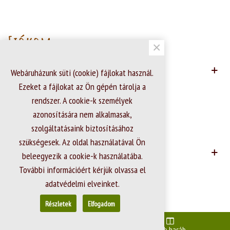
Fiókom
×
Webáruházunk süti (cookie) fájlokat használ.
Ezeket a fájlokat az Ön gépén tárolja a
rendszer. A cookie-k személyek
azonosítására nem alkalmasak,
Kapcsolat adatok
szolgáltatásaink biztosításához
szükségesek. Az oldal használatával Ön
beleegyezik a cookie-k használatába.
További információért kérjük olvassa el
adatvédelmi elveinket.
© 2026 - Ecommerce software by PrestaShop™
Részletek
Elfogadom
Elejére
Jobb hasáb